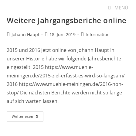
Zum
MENÜ
Inhalt
Weitere Jahrgangsberiche online
springen
Beitrags-
Beitrag
Beitrags-
Johann Haupt
18. Juni 2019
Information
Autor:
veröffentlicht:
Kategorie:
2015 und 2016 jetzt online von Johann Haupt In
unserer Historie habe wir folgende Jahresberichte
eingestellt. 2015 https://www.muehle-
meiningen.de/2015-ziel-erfasst-es-wird-so-langsam/
2016 https://www.muehle-meiningen.de/2016-non-
stop/ Die nächsten Berichte werden nicht so lange
auf sich warten lassen.
Weitere
Weiterlesen
Jahrgangsberiche
Online