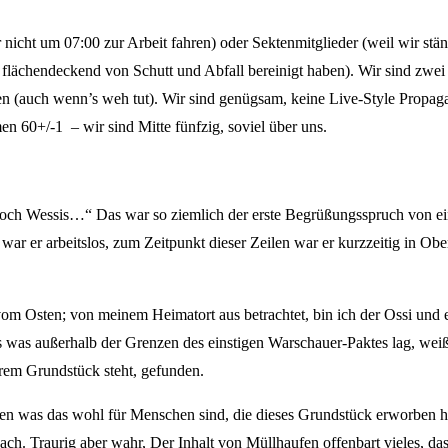
 nicht um 07:00 zur Arbeit fahren) oder Sektenmitglieder (weil wir stän
lächendeckend von Schutt und Abfall bereinigt haben). Wir sind zwei
 (auch wenn’s weh tut). Wir sind genügsam, keine Live-Style Propaga
n 60+/-1 – wir sind Mitte fünfzig, soviel über uns.
eit doch Wessis…“ Das war so ziemlich der erste Begrüßungsspruch von e
 war er arbeitslos, zum Zeitpunkt dieser Zeilen war er kurzzeitig in Ob
m Osten; von meinem Heimatort aus betrachtet, bin ich der Ossi und er
 was außerhalb der Grenzen des einstigen Warschauer-Paktes lag, wei
erem Grundstück steht, gefunden.
was das wohl für Menschen sind, die dieses Grundstück erworben hatte
anach. Traurig aber wahr, Der Inhalt von Müllhaufen offenbart vieles, d