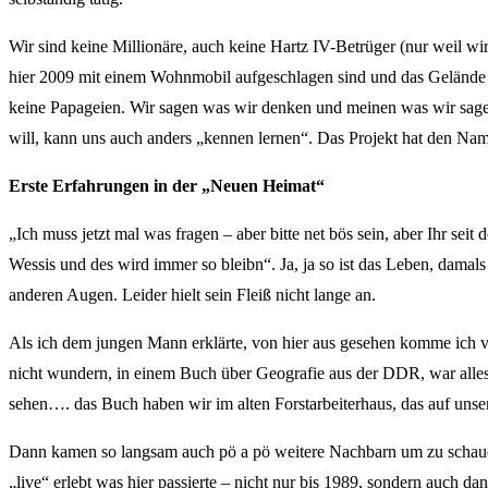
Wir sind keine Millionäre, auch keine Hartz IV-Betrüger (nur weil wir
hier 2009 mit einem Wohnmobil aufgeschlagen sind und das Gelände f
keine Papageien. Wir sagen was wir denken und meinen was wir sagen
will, kann uns auch anders „kennen lernen“. Das Projekt hat den Name
Erste Erfahrungen in der „Neuen Heimat“
„Ich muss jetzt mal was fragen – aber bitte net bös sein, aber Ihr s
Wessis und des wird immer so bleibn“. Ja, ja so ist das Leben, damals
anderen Augen. Leider hielt sein Fleiß nicht lange an.
Als ich dem jungen Mann erklärte, von hier aus gesehen komme ich vo
nicht wundern, in einem Buch über Geografie aus der DDR, war alles
sehen…. das Buch haben wir im alten Forstarbeiterhaus, das auf uns
Dann kamen so langsam auch pö a pö weitere Nachbarn um zu schauen 
„live“ erlebt was hier passierte – nicht nur bis 1989, sondern auch d