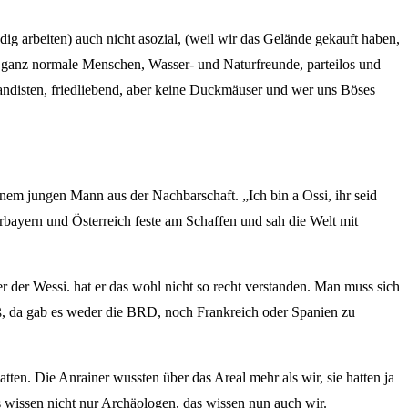
dig arbeiten) auch nicht asozial, (weil wir das Gelände gekauft haben,
 ganz normale Menschen, Wasser- und Naturfreunde, parteilos und
ndisten, friedliebend, aber keine Duckmäuser und wer uns Böses
inem jungen Mann aus der Nachbarschaft. „Ich bin a Ossi, ihr seid
erbayern und Österreich feste am Schaffen und sah die Welt mit
 der Wessi. hat er das wohl nicht so recht verstanden. Man muss sich
ß, da gab es weder die BRD, noch Frankreich oder Spanien zu
n. Die Anrainer wussten über das Areal mehr als wir, sie hatten ja
as wissen nicht nur Archäologen, das wissen nun auch wir.