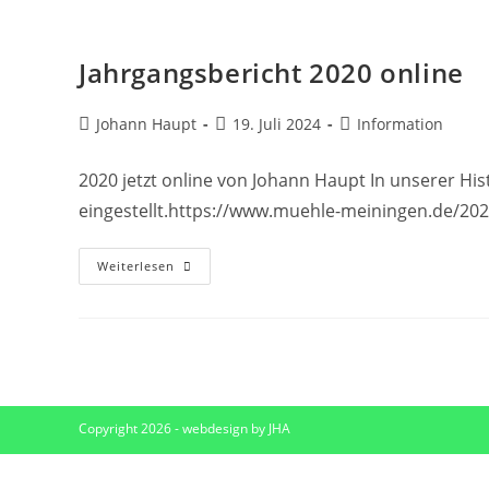
Zum
Inhalt
Jahrgangsbericht 2020 online
springen
Beitrags-
Beitrag
Beitrags-
Johann Haupt
19. Juli 2024
Information
Autor:
veröffentlicht:
Kategorie:
2020 jetzt online von Johann Haupt In unserer His
eingestellt.https://www.muehle-meiningen.de/20
Jahrgangsbericht
Weiterlesen
2020
Online
Copyright 2026 - webdesign by JHA