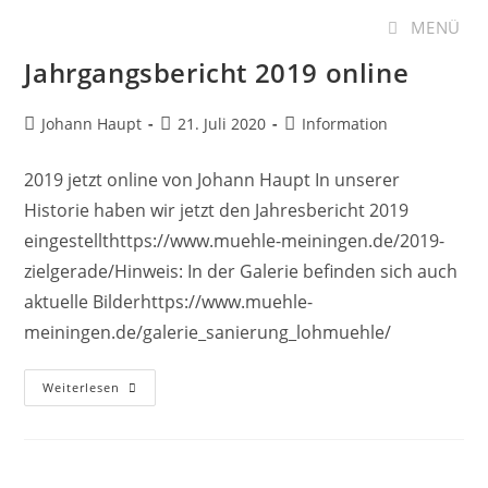
Zum
MENÜ
Inhalt
Jahrgangsbericht 2019 online
springen
Beitrags-
Beitrag
Beitrags-
Johann Haupt
21. Juli 2020
Information
Autor:
veröffentlicht:
Kategorie:
2019 jetzt online von Johann Haupt In unserer
Historie haben wir jetzt den Jahresbericht 2019
eingestellthttps://www.muehle-meiningen.de/2019-
zielgerade/Hinweis: In der Galerie befinden sich auch
aktuelle Bilderhttps://www.muehle-
meiningen.de/galerie_sanierung_lohmuehle/
Jahrgangsbericht
Weiterlesen
2019
Online